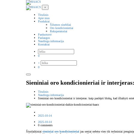
×
Titulinis
Apie mus
Produktai
Šilumos siurbliai
Oro kondicionieriai
Rekuperatoriai
Parduotuvė
Paslaugos
Naudinga informacija
Kontaktai
0
×
0
Sieniniai oro kondicionieriai ir interjeras:
Titulinis
Naudinga informacija
Sieniniai oro kondicionieriai ir interjeras: kaip paslėpti bloką, kad išlaikyti este
2025-10-14
2025-10-14
0 comments
Šiuolaikiniai
sieniniai oro kondicionieriai
jau seniai nebėra vien tik techniniai įrenginia