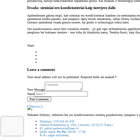
pusiausvyrą, kurioje funkcionalumas nepažeidžia grožio. Kai dizainas ir technologija sude
Išvada: sieniniai oro kondicionieriai kaip interjero dalis
Apibendrinant galima teigti, kad sieniniai oro kondicionieriai šiandien yra neatsiejama 
sprendimas leidžia pasiekti, kad įrenginys taptų beveik nematomas, tačiau išliktų visiškai 
Geriausi sprendimai visada gimsta tuomet, kai grožis ir technologija veikia kartu.
Oro kondicionierius neturi būti vizualinis trukdis – jis gali tapti architektūriniu papild
įrenginius bet kokiame interjere – nuo loftų iki klasikinių namų. Tereikia žinoti, kaip išna
Share
Leave a comment
Your email address will not be published. Required fields are marked *
Your Message
Name
Teikiame šildymo, vėdinimo bei oro kondicionavimo sistemų projektavimo, įrengimo ir p
Telefonas:
+370 656 60 938
Adresas:
Konduktorių g. 19A, Lentvaris, LT-25123 Trakų r.
El. paštas:
parduotuve@haacs.lt
Darbo laikas:
Pr.-Pn.:
08:00 - 17:00
Š.-S.:
pagal susitarimą