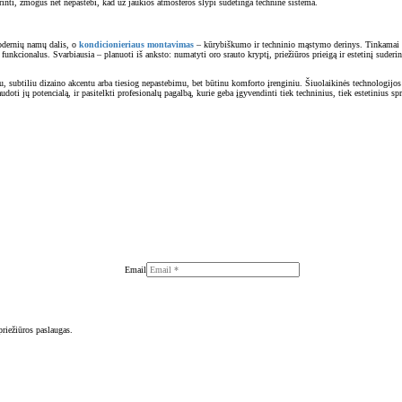
rinti, žmogus net nepastebi, kad už jaukios atmosferos slypi sudėtinga techninė sistema.
modernių namų dalis, o
kondicionieriaus montavimas
– kūrybiškumo ir techninio mąstymo derinys. Tinkamai pas
funkcionalus. Svarbiausia – planuoti iš anksto: numatyti oro srauto kryptį, priežiūros prieigą ir estetinį suder
ymu, subtiliu dizaino akcentu arba tiesiog nepastebimu, bet būtinu komforto įrenginiu. Šiuolaikinės technologijos
udoti jų potencialą, ir pasitelkti profesionalų pagalbą, kurie geba įgyvendinti tiek techninius, tiek estetinius s
Email
riežiūros paslaugas.