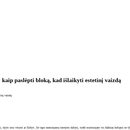
 kaip paslėpti bloką, kad išlaikyti estetinį vaizdą
tinį vaizdą
i, skirti orui vėsinti ar šildyti. Jie tapo neatsiejama interjero dalimi, todėl montuojant vis dažniau keliami ne tik