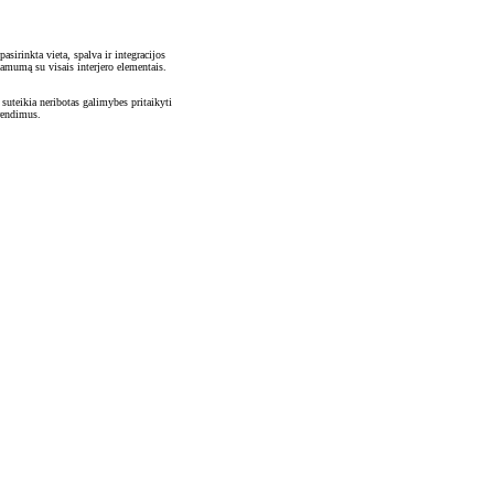
irinkta vieta, spalva ir integracijos
inamumą su visais interjero elementais.
 suteikia neribotas galimybes pritaikyti
prendimus.