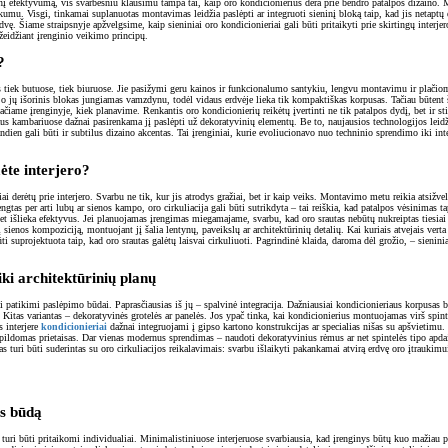
nį efektyvumą, vis svarbesniu klausimu tampa tai, kaip oro kondicionierius dera prie bendro patalpos dizaino. M
kumu. Visgi, tinkamai suplanuotas montavimas leidžia paslėpti ar integruoti sieninį bloką taip, kad jis netaptų 
vę. Šiame straipsnyje apžvelgsime, kaip sieniniai oro kondicionieriai gali būti pritaikyti prie skirtingų interje
žeidžiant įrenginio veikimo principų.
?
mas tiek butuose, tiek biuruose. Jie pasižymi geru kainos ir funkcionalumo santykiu, lengvu montavimu ir plači
, o jų išorinis blokas jungiamas vamzdynu, todėl vidaus erdvėje lieka tik kompaktiškas korpusas. Tačiau būtent 
iame įrenginyje, kiek planavime. Renkantis oro kondicionierių reikėtų įvertinti ne tik patalpos dydį, bet ir sti
us kambariuose dažnai pasirenkama jį paslėpti už dekoratyvinių elementų. Be to, naujausios technologijos leidžia
ndien gali būti ir subtilus dizaino akcentas. Tai įrenginiai, kurie evoliucionavo nuo techninio sprendimo iki inte
ėte interjero?
 derėtų prie interjero. Svarbu ne tik, kur jis atrodys gražiai, bet ir kaip veiks. Montavimo metu reikia atsižvel
ngtas per arti lubų ar sienos kampo, oro cirkuliacija gali būti sutrikdyta – tai reiškia, kad patalpos vėsinimas t
 bet išlieka efektyvus. Jei planuojamas įrengimas miegamajame, svarbu, kad oro srautas nebūtų nukreiptas tiesiai į
sienos kompoziciją, montuojant jį šalia lentynų, paveikslų ar architektūrinių detalių. Kai kuriais atvejais verta
ti suprojektuota taip, kad oro srautas galėtų laisvai cirkuliuoti. Pagrindinė klaida, daroma dėl grožio, – sienin
ki architektūrinių planų
 patikimi paslėpimo būdai. Paprasčiausias iš jų – spalvinė integracija. Dažniausiai kondicionieriaus korpusas bū
as. Kitas variantas – dekoratyvinės grotelės ar panelės. Jos ypač tinka, kai kondicionierius montuojamas virš spi
 interjere
kondicionieriai
dažnai integruojami į gipso kartono konstrukcijas ar specialias nišas su apšvietimu.
e papildomas prietaisas. Dar vienas modernus sprendimas – naudoti dekoratyvinius rėmus ar net spintelės tipo apdail
i būti suderintas su oro cirkuliacijos reikalavimais: svarbu išlaikyti pakankamai atvirą erdvę oro įtraukimui 
os būdą
iai turi būti pritaikomi individualiai. Minimalistiniuose interjeruose svarbiausia, kad įrenginys būtų kuo mažiau