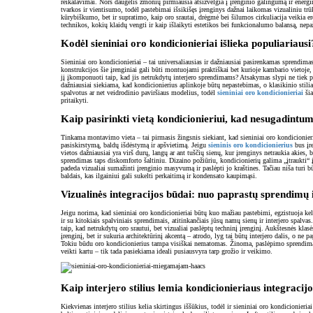
reikalavimai. Nors daugelis žmonių pirmiausia atsižvelgia į įrenginio galingumą ir energi
tvarkos ir vientisumo, todėl pastebimai išsikišęs įrenginys dažnai laikomas vizualiniu trū
kūrybiškumo, bet ir supratimo, kaip oro srautai, drėgmė bei šilumos cirkuliacija veikia erd
technikos, kokių klaidų vengti ir kaip išlaikyti estetikos bei funkcionalumo balansą, nepa
Kodėl sieniniai oro kondicionieriai išlieka populiariausi
Sieniniai oro kondicionieriai – tai universaliausias ir dažniausiai pasirenkamas sprendi
konstrukcijos šie įrenginiai gali būti montuojami praktiškai bet kurioje kambario vietoje
jį įkomponuoti taip, kad jis netrukdytų interjero sprendimams? Atsakymas slypi ne tiek pač
dažniausiai siekiama, kad kondicionierius aplinkoje būtų nepastebimas, o klasikinio stilia
spalvotus ar net veidrodinio paviršiaus modelius, todėl
sieniniai oro kondicionieriai
šia
pritaikyti.
Kaip pasirinkti vietą kondicionieriui, kad nesugadintum
Tinkama montavimo vieta – tai pirmasis žingsnis siekiant, kad sieniniai oro kondicionieriai
pasiskirstymą, baldų išdėstymą ir apšvietimą. Jeigu
sieninis oro kondicionierius
bus įre
vietos dažniausiai yra virš durų, langų ar ant tuščių sienų, kur įrenginys netraukia akies,
sprendimas taps diskomforto šaltiniu. Dizaino požiūriu, kondicionierių galima „įtraukti“ į 
padeda vizualiai sumažinti įrenginio masyvumą ir paslėpti jo kraštines. Tačiau niša turi bū
baldais, kas ilgainiui gali sukelti perkaitimą ir kondensato kaupimąsi.
Vizualinės integracijos būdai: nuo paprastų sprendimų i
Jeigu norima, kad sieniniai oro kondicionieriai būtų kuo mažiau pastebimi, egzistuoja keli
ir su kitokiais spalviniais sprendimais, atitinkančiais jūsų namų sienų ir interjero spalv
taip, kad netrukdytų oro srautui, bet vizualiai paslėptų techninį įrenginį. Aukštesnės klasės
įrenginį, bet ir sukuria architektūrinį akcentą – atrodo, lyg tai būtų interjero dalis, o n
Tokiu būdu oro kondicionierius tampa visiškai nematomas. Žinoma, paslėpimo sprendimas tur
veikti kartu – tik tada pasiekiama ideali pusiausvyra tarp grožio ir veikimo.
Kaip interjero stilius lemia kondicionieriaus integracij
Kiekvienas interjero stilius kelia skirtingus iššūkius, todėl ir sieniniai oro kondicionier