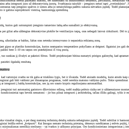
kondicionieriai neretai paliekami matomi, bet suderinami su industrinėmis detalėmis, pavyzdžiui, metaliniais va
inu arba integruoti juos už dekoratyvinių juostų. Svarbiausia taisyklė – įrenginys neturi tapti „svetimkūniu“. Ji
kontrastas tarp įrenginio spalvos ir sienos arba jo netaisyklinga padėtis sukuria netvarkos įspūdį. Todėl planuojan
nto ir galima suprojektuoti vientisą, harmoningą sprendimą.
ų
aidų, kurios gali sutrumpinti įrenginio tarnavimo laiką arba sumažinti jo efektyvumą.
per giliai arba uždengtas dekoratyvine plokšte be ventiliacijos tarpų, oras nebegali laisvai cirkuliuoti. Dėl to 
ieną, užuolaidas ar baldus, šaltas oras netenka intensyvumo ir nepasiekia reikiamų zonų.
 gipso ar plastiko konstrukcijas, kurios neatsparios temperatūros pokyčiams ar drėgmei. Ilgainiui jos gali def
a palikti bent 5–10 cm tarpus oro pratekėjimui iš visų pusių.
tuo sunkiau jį išvalyti ar pakeisti filtrus. Todėl projektuojant būtina numatyti prieigos galimybę, kad aptarna
pasiekti ilgalaikį rezultatą.
anumu
 kad vartotojui svarbu ne tik galia ar triukšmo lygis, bet ir išvaizda. Todėl atsirado modelių, kurie atrodo kaip m
renginiai gali būti valdomi per išmaniąsias programas, todėl nereikia matomo valdymo pulto. Tokie sprendimai l
 ar integruoti į baldų konstrukcijas, nes jų oro srauto kryptis reguliuojama automatiškai.
įrenginiai turi automatinį garintuvo džiovinimo režimą, todėl mažėja pelėsio rizika net ir uždaresniuose montav
ondicionieriai taps beveik nematomi – jie bus pilnai integruoti į architektūrą, tačiau išliks galingi, tylūs ir en
plinka vizualiai slegia, o per daug matomų techninių detalių sukuria nebaigtumo įspūdį. Todėl subtiliai ir harmon
nginiai leidžia erdvei „kvėpuoti“. Kai žmogus nemato techninių prietaisų, dėmesys sutelkiamas į erdvės pojūtį, š
is minimalizmas nereiškia sterilumo – tai tvarkos ir aiškumo principas. Oro kondicionieriaus integravimas į inte