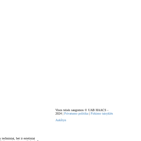
Visos teisės saugomos © UAB HAACS -
2024 |
Privatumo politika
|
Pirkimo taisyklės
Aukštyn
 techniniai, bet ir estetiniai