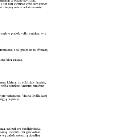
mzdžiais ar betono paviršiais.
s turi būti vientisos vizualinės kalbos
t interjerą verta iš anksto numatyti
įrenginys pradeda veikti sunkiau, kyla
ormuotis, o tai gadina ne tik išvaizdą,
vimas būtų patogus.
eno kūriniai: su stikliniais fasadais,
eidžia sumažinti vizualinį triukšmą
imo variantuose. Visa tai leidžia kurti
ergiją taupantys.
ingai paslėpti
oro kondicionieriai,
viesą, tekstūras. Tai ypač aktualu
rjerą padeda sukurti tą vizualinę