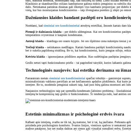
balti, matiniai modeliai, montuojami taip, kad susilietų su siena. Lofto stiliaus erdvėse 
Klasikinio ar skandinaviško stiliaus kambariuose galima rinktis įrenginius su subtiliu diza
dalis. Netinkamai parinktas dizainas gali iškreipti viso kambario proporcijas: per didelis 
vietą, kur bus montuojamas kondicionierius – taip išvengiama poreikio jį slėpti po remo
Dažniausios klaidos bandant paslėpti oro kondicionieri
Norėdami, kad
sieniniai oro kondicionieriai
atrodytų estetiškai, žmonės kartais daro kl
Pirmoji ir dažniausia klaida
– per didelis uždengimas. Kai oro kondicionierius paslėptas 
temperatūros svyravimai ir kaupiasi kondensatas.
Antroji klaida
– klaidinga oro srauto kryptis. Jei oro išpūtimo zona nukreipta tiesiai į s
Trečioji klaida
– netinkamos medžiagos. Kartais bandoma paslėpti kondicionierių naudojant
bet ir sukelia papildomą triukšmą. Be to, kai kondicionieriui, kuris įrengtas nišoje, reiki
Ketvirta klaida
– ignoruojamas priežiūros aspektas. Kuo sudėtingiau paslėptas įrenginys, 
Grožis neturi tapti funkcionalumo priešu – tai pagrindinė taisyklė, kurios laikantis galima 
Technologinės naujovės: kai estetika derinama su išm
Pastaraisiais metais
sieniniai oro kondicionieriai
sparčiai tobulėjo – gamintojai suprato,
minimalistiniais valdymo paviršiais ar net keičiamomis apdailos plokštėmis. Kai kurie į
interjere. Be to, modernūs įrenginiai sukurti taip, kad juos būtų galima montuoti arti lubų
Naujausios technologijos taip pat sprendžia kondensato šalinimo problemą – šiuolaikiniai 
interjerą be kompromisų tarp grožio ir funkcionalumo. Ši tendencija rodo, kad ateities oro k
Estetinis minimalizmas ir psichologinė erdvės švara
Kalbant apie interjerą, svarbu ne tik tai, ką matome, bet ir tai, ką jaučiame. Perkrauta a
prisideda prie psichologinio komforto. Švarios linijos, vientisos spalvos ir nematomi įre
mažose patalpose, kur net mažas daiktas ant sienos gali vizualiai sumažinti erdvę. Estetin