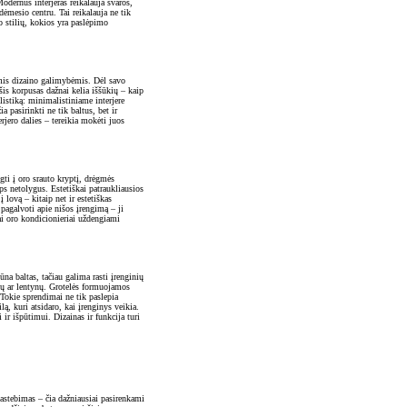
odernus interjeras reikalauja švaros,
dėmesio centru. Tai reikalauja ne tik
ro stilių, kokios yra paslėpimo
omis dizaino galimybėmis. Dėl savo
šis korpusas dažnai kelia iššūkių – kaip
listiką: minimalistiniame interjere
 pasirinkti ne tik baltus, bet ir
rjero dalies – tereikia mokėti juos
gti į oro srauto kryptį, drėgmės
aps netolygus. Estetiškai patraukliausios
 lovą – kitaip net ir estetiškas
 pagalvoti apie nišos įrengimą – ji
iai oro kondicionieriai uždengiami
na baltas, tačiau galima rasti įrenginių
ntų ar lentynų. Grotelės formuojamos
 Tokie sprendimai ne tik paslepia
ą, kuri atsidaro, kai įrenginys veikia.
ir išpūtimui. Dizainas ir funkcija turi
 pastebimas – čia dažniausiai pasirenkami