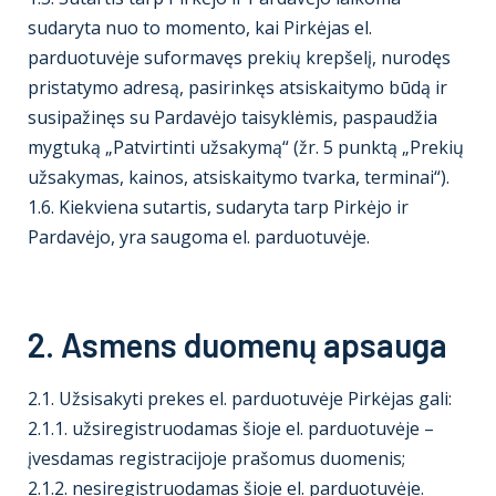
sudaryta nuo to momento, kai Pirkėjas el.
parduotuvėje suformavęs prekių krepšelį, nurodęs
pristatymo adresą, pasirinkęs atsiskaitymo būdą ir
susipažinęs su Pardavėjo taisyklėmis, paspaudžia
mygtuką „Patvirtinti užsakymą“ (žr. 5 punktą „Prekių
užsakymas, kainos, atsiskaitymo tvarka, terminai“).
1.6. Kiekviena sutartis, sudaryta tarp Pirkėjo ir
Pardavėjo, yra saugoma el. parduotuvėje.
2. Asmens duomenų apsauga
2.1. Užsisakyti prekes el. parduotuvėje Pirkėjas gali:
2.1.1. užsiregistruodamas šioje el. parduotuvėje –
įvesdamas registracijoje prašomus duomenis;
2.1.2. nesiregistruodamas šioje el. parduotuvėje.