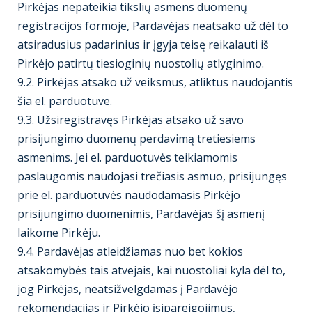
Pirkėjas nepateikia tikslių asmens duomenų
registracijos formoje, Pardavėjas neatsako už dėl to
atsiradusius padarinius ir įgyja teisę reikalauti iš
Pirkėjo patirtų tiesioginių nuostolių atlyginimo.
9.2. Pirkėjas atsako už veiksmus, atliktus naudojantis
šia el. parduotuve.
9.3. Užsiregistravęs Pirkėjas atsako už savo
prisijungimo duomenų perdavimą tretiesiems
asmenims. Jei el. parduotuvės teikiamomis
paslaugomis naudojasi trečiasis asmuo, prisijungęs
prie el. parduotuvės naudodamasis Pirkėjo
prisijungimo duomenimis, Pardavėjas šį asmenį
laikome Pirkėju.
9.4. Pardavėjas atleidžiamas nuo bet kokios
atsakomybės tais atvejais, kai nuostoliai kyla dėl to,
jog Pirkėjas, neatsižvelgdamas į Pardavėjo
rekomendacijas ir Pirkėjo įsipareigojimus,