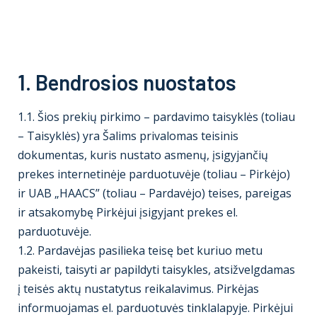
1. Bendrosios nuostatos
1.1. Šios prekių pirkimo – pardavimo taisyklės (toliau
– Taisyklės) yra Šalims privalomas teisinis
dokumentas, kuris nustato asmenų, įsigyjančių
prekes internetinėje parduotuvėje (toliau – Pirkėjo)
ir UAB „HAACS” (toliau – Pardavėjo) teises, pareigas
ir atsakomybę Pirkėjui įsigyjant prekes el.
parduotuvėje.
1.2. Pardavėjas pasilieka teisę bet kuriuo metu
pakeisti, taisyti ar papildyti taisykles, atsižvelgdamas
į teisės aktų nustatytus reikalavimus. Pirkėjas
informuojamas el. parduotuvės tinklalapyje. Pirkėjui