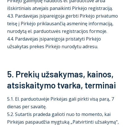
Pirkėjo galimybę naudotis el. parduotuve arba
išskirtiniais atvejais panaikinti Pirkėjo registraciją.
4.3. Pardavėjas įsipareigoja gerbti Pirkėjo privatumo
teisę į Pirkėjo priklausančią asmeninę informaciją,
nurodytą el. parduotuvės registracijos formoje.
4.4. Pardavėjas įsipareigoja pristatyti Pirkėjo
užsakytas prekes Pirkėjo nurodytu adresu.
5. Prekių užsakymas, kainos,
atsiskaitymo tvarka, terminai
5.1. El. parduotuvėje Pirkėjas gali pirkti visą parą, 7
dienas per savaitę.
5.2. Sutartis pradeda galioti nuo to momento, kai
Pirkėjas paspaudžia mygtuką „Patvirtinti užsakymą“,