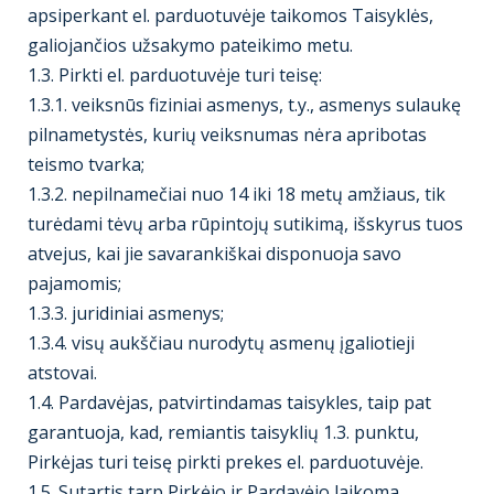
apsiperkant el. parduotuvėje taikomos Taisyklės,
galiojančios užsakymo pateikimo metu.
1.3. Pirkti el. parduotuvėje turi teisę:
1.3.1. veiksnūs fiziniai asmenys, t.y., asmenys sulaukę
pilnametystės, kurių veiksnumas nėra apribotas
teismo tvarka;
1.3.2. nepilnamečiai nuo 14 iki 18 metų amžiaus, tik
turėdami tėvų arba rūpintojų sutikimą, išskyrus tuos
atvejus, kai jie savarankiškai disponuoja savo
pajamomis;
1.3.3. juridiniai asmenys;
1.3.4. visų aukščiau nurodytų asmenų įgaliotieji
atstovai.
1.4. Pardavėjas, patvirtindamas taisykles, taip pat
garantuoja, kad, remiantis taisyklių 1.3. punktu,
Pirkėjas turi teisę pirkti prekes el. parduotuvėje.
1.5. Sutartis tarp Pirkėjo ir Pardavėjo laikoma