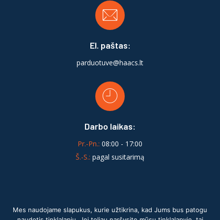
El. paštas:
parduotuve@haacs.lt
Darbo laikas:
Pr.-Pn.:
08:00 - 17:00
Š.-S.:
pagal susitarimą
Mes naudojame slapukus, kurie užtikrina, kad Jums bus patogu
naudotis tinklalapiu. Jei toliau naršysite mūsų tinklalapyje, tai