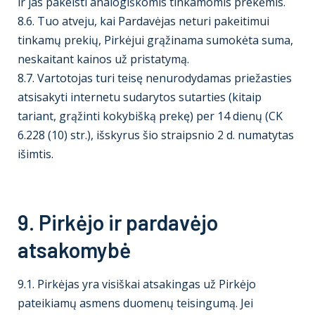
ir jas pakeisti analogiškomis tinkamomis prekėmis.
8.6. Tuo atveju, kai Pardavėjas neturi pakeitimui
tinkamų prekių, Pirkėjui grąžinama sumokėta suma,
neskaitant kainos už pristatymą.
8.7. Vartotojas turi teisę nenurodydamas priežasties
atsisakyti internetu sudarytos sutarties (kitaip
tariant, grąžinti kokybišką prekę) per 14 dienų (CK
6.228 (10) str.), išskyrus šio straipsnio 2 d. numatytas
išimtis.
9. Pirkėjo ir pardavėjo
atsakomybė
9.1. Pirkėjas yra visiškai atsakingas už Pirkėjo
pateikiamų asmens duomenų teisingumą. Jei