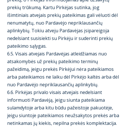
prekių trūkumą. Kartu Pirkėjas sutinka, jog
išimtiniais atvejais prekių pateikimas gali vėluoti dėl
nenumatytų, nuo Pardavėjo nepriklausančių
aplinkybių. Tokiu atveju Pardavėjas įsipareigoja
nedelsiant susisiekti su Pirkėju ir suderinti prekių
pateikimo sąlygas.
6.5. Visais atvejais Pardavėjas atleidžiamas nuo
atsakomybės už prekių pateikimo terminų
pažeidimą, jeigu prekės Pirkėjui nėra pateikiamos
arba pateikiamos ne laiku dėl Pirkėjo kaltės arba dėl
nuo Pardavėjo nepriklausančių aplinkybių.
6.6. Pirkėjas privalo visais atvejais nedelsiant
informuoti Pardavėją, jeigu siunta pateikiama
sulamdytoje arba kitu būdu pažeistoje pakuotėje,
jeigu siuntoje pateikiamos neužsakytos prekės arba
netinkamas jų kiekis, nepilna prekės komplektacija.