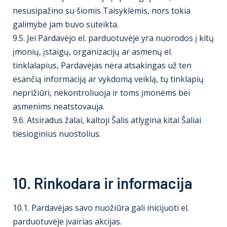
nesusipažino su šiomis Taisyklėmis, nors tokia
galimybė jam buvo suteikta.
9.5. Jei Pardavėjo el. parduotuvėje yra nuorodos į kitų
įmonių, įstaigų, organizacijų ar asmenų el.
tinklalapius, Pardavėjas nėra atsakingas už ten
esančią informaciją ar vykdomą veiklą, tų tinklapių
neprižiūri, nekontroliuoja ir toms įmonėms bei
asmenims neatstovauja.
9.6. Atsiradus žalai, kaltoji Šalis atlygina kitai Šaliai
tiesioginius nuostolius.
10. Rinkodara ir informacija
10.1. Pardavėjas savo nuožiūra gali inicijuoti el.
parduotuvėje įvairias akcijas.