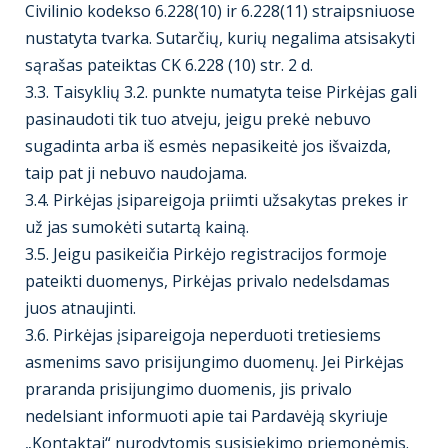
Civilinio kodekso 6.228(10) ir 6.228(11) straipsniuose
nustatyta tvarka. Sutarčių, kurių negalima atsisakyti
sąrašas pateiktas CK 6.228 (10) str. 2 d.
3.3. Taisyklių 3.2. punkte numatyta teise Pirkėjas gali
pasinaudoti tik tuo atveju, jeigu prekė nebuvo
sugadinta arba iš esmės nepasikeitė jos išvaizda,
taip pat ji nebuvo naudojama.
3.4. Pirkėjas įsipareigoja priimti užsakytas prekes ir
už jas sumokėti sutartą kainą.
3.5. Jeigu pasikeičia Pirkėjo registracijos formoje
pateikti duomenys, Pirkėjas privalo nedelsdamas
juos atnaujinti.
3.6. Pirkėjas įsipareigoja neperduoti tretiesiems
asmenims savo prisijungimo duomenų. Jei Pirkėjas
praranda prisijungimo duomenis, jis privalo
nedelsiant informuoti apie tai Pardavėją skyriuje
„Kontaktai“ nurodytomis susisiekimo priemonėmis.