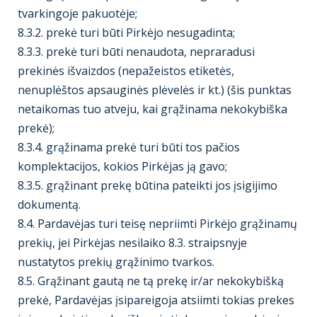
tvarkingoje pakuotėje;
8.3.2. prekė turi būti Pirkėjo nesugadinta;
8.3.3. prekė turi būti nenaudota, nepraradusi
prekinės išvaizdos (nepažeistos etiketės,
nenuplėštos apsauginės plėvelės ir kt.) (šis punktas
netaikomas tuo atveju, kai grąžinama nekokybiška
prekė);
8.3.4. grąžinama prekė turi būti tos pačios
komplektacijos, kokios Pirkėjas ją gavo;
8.3.5. grąžinant prekę būtina pateikti jos įsigijimo
dokumentą.
8.4. Pardavėjas turi teisę nepriimti Pirkėjo grąžinamų
prekių, jei Pirkėjas nesilaiko 8.3. straipsnyje
nustatytos prekių grąžinimo tvarkos.
8.5. Grąžinant gautą ne tą prekę ir/ar nekokybišką
prekė, Pardavėjas įsipareigoja atsiimti tokias prekes