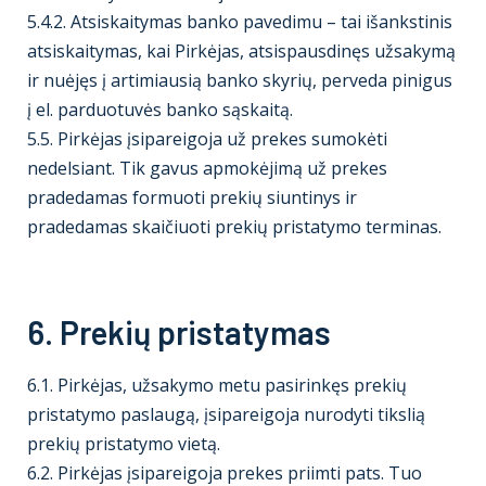
5.4.2. Atsiskaitymas banko pavedimu – tai išankstinis
atsiskaitymas, kai Pirkėjas, atsispausdinęs užsakymą
ir nuėjęs į artimiausią banko skyrių, perveda pinigus
į el. parduotuvės banko sąskaitą.
5.5. Pirkėjas įsipareigoja už prekes sumokėti
nedelsiant. Tik gavus apmokėjimą už prekes
pradedamas formuoti prekių siuntinys ir
pradedamas skaičiuoti prekių pristatymo terminas.
6. Prekių pristatymas
6.1. Pirkėjas, užsakymo metu pasirinkęs prekių
pristatymo paslaugą, įsipareigoja nurodyti tikslią
prekių pristatymo vietą.
6.2. Pirkėjas įsipareigoja prekes priimti pats. Tuo