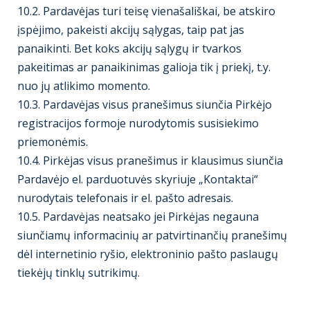
10.2. Pardavėjas turi teisę vienašališkai, be atskiro
įspėjimo, pakeisti akcijų sąlygas, taip pat jas
panaikinti. Bet koks akcijų sąlygų ir tvarkos
pakeitimas ar panaikinimas galioja tik į priekį, t.y.
nuo jų atlikimo momento.
10.3. Pardavėjas visus pranešimus siunčia Pirkėjo
registracijos formoje nurodytomis susisiekimo
priemonėmis.
10.4. Pirkėjas visus pranešimus ir klausimus siunčia
Pardavėjo el. parduotuvės skyriuje „Kontaktai“
nurodytais telefonais ir el. pašto adresais.
10.5. Pardavėjas neatsako jei Pirkėjas negauna
siunčiamų informacinių ar patvirtinančių pranešimų
dėl internetinio ryšio, elektroninio pašto paslaugų
tiekėjų tinklų sutrikimų.