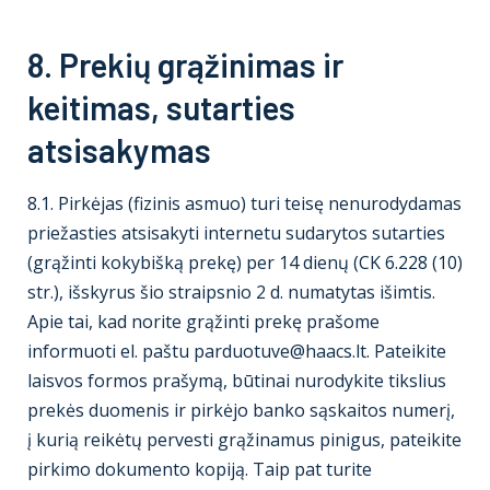
8. Prekių grąžinimas ir
keitimas, sutarties
atsisakymas
8.1. Pirkėjas (fizinis asmuo) turi teisę nenurodydamas
priežasties atsisakyti internetu sudarytos sutarties
(grąžinti kokybišką prekę) per 14 dienų (CK 6.228 (10)
str.), išskyrus šio straipsnio 2 d. numatytas išimtis.
Apie tai, kad norite grąžinti prekę prašome
informuoti el. paštu parduotuve@haacs.lt. Pateikite
laisvos formos prašymą, būtinai nurodykite tikslius
prekės duomenis ir pirkėjo banko sąskaitos numerį,
į kurią reikėtų pervesti grąžinamus pinigus, pateikite
pirkimo dokumento kopiją. Taip pat turite