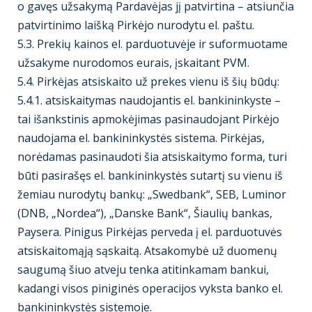
o gavęs užsakymą Pardavėjas jį patvirtina – atsiunčia
patvirtinimo laišką Pirkėjo nurodytu el. paštu.
5.3. Prekių kainos el. parduotuvėje ir suformuotame
užsakyme nurodomos eurais, įskaitant PVM.
5.4. Pirkėjas atsiskaito už prekes vienu iš šių būdų:
5.4.1. atsiskaitymas naudojantis el. bankininkyste –
tai išankstinis apmokėjimas pasinaudojant Pirkėjo
naudojama el. bankininkystės sistema. Pirkėjas,
norėdamas pasinaudoti šia atsiskaitymo forma, turi
būti pasirašęs el. bankininkystės sutartį su vienu iš
žemiau nurodytų bankų: „Swedbank“, SEB, Luminor
(DNB, „Nordea“), „Danske Bank“, Šiaulių bankas,
Paysera. Pinigus Pirkėjas perveda į el. parduotuvės
atsiskaitomąją sąskaitą. Atsakomybė už duomenų
saugumą šiuo atveju tenka atitinkamam bankui,
kadangi visos piniginės operacijos vyksta banko el.
bankininkystės sistemoje.