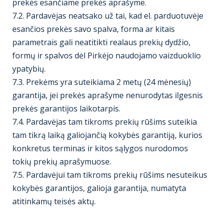
prekės esančiame prekės aprašyme.
7.2. Pardavėjas neatsako už tai, kad el. parduotuvėje
esančios prekės savo spalva, forma ar kitais
parametrais gali neatitikti realaus prekių dydžio,
formų ir spalvos dėl Pirkėjo naudojamo vaizduoklio
ypatybių.
7.3. Prekėms yra suteikiama 2 metų (24 mėnesių)
garantija, jei prekės aprašyme nenurodytas ilgesnis
prekės garantijos laikotarpis.
7.4. Pardavėjas tam tikroms prekių rūšims suteikia
tam tikrą laiką galiojančią kokybės garantiją, kurios
konkretus terminas ir kitos sąlygos nurodomos
tokių prekių aprašymuose.
7.5. Pardavėjui tam tikroms prekių rūšims nesuteikus
kokybės garantijos, galioja garantija, numatyta
atitinkamų teisės aktų.