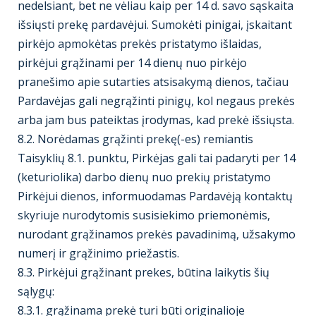
nedelsiant, bet ne vėliau kaip per 14 d. savo sąskaita
išsiųsti prekę pardavėjui. Sumokėti pinigai, įskaitant
pirkėjo apmokėtas prekės pristatymo išlaidas,
pirkėjui grąžinami per 14 dienų nuo pirkėjo
pranešimo apie sutarties atsisakymą dienos, tačiau
Pardavėjas gali negrąžinti pinigų, kol negaus prekės
arba jam bus pateiktas įrodymas, kad prekė išsiųsta.
8.2. Norėdamas grąžinti prekę(-es) remiantis
Taisyklių 8.1. punktu, Pirkėjas gali tai padaryti per 14
(keturiolika) darbo dienų nuo prekių pristatymo
Pirkėjui dienos, informuodamas Pardavėją kontaktų
skyriuje nurodytomis susisiekimo priemonėmis,
nurodant grąžinamos prekės pavadinimą, užsakymo
numerį ir grąžinimo priežastis.
8.3. Pirkėjui grąžinant prekes, būtina laikytis šių
sąlygų:
8.3.1. grąžinama prekė turi būti originalioje