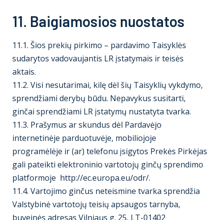
11. Baigiamosios nuostatos
11.1. Šios prekių pirkimo – pardavimo Taisyklės
sudarytos vadovaujantis LR įstatymais ir teisės
aktais.
11.2. Visi nesutarimai, kilę dėl šių Taisyklių vykdymo,
sprendžiami derybų būdu. Nepavykus susitarti,
ginčai sprendžiami LR įstatymų nustatyta tvarka.
11.3. Prašymus ar skundus dėl Pardavėjo
internetinėje parduotuvėje, mobiliojoje
programėlėje ir (ar) telefonu įsigytos Prekės Pirkėjas
gali pateikti elektroninio vartotojų ginčų sprendimo
platformoje
http://ec.europa.eu/odr/
.
11.4. Vartojimo ginčus neteismine tvarka sprendžia
Valstybinė vartotojų teisių apsaugos tarnyba,
buveinės adresas Vilniaus g. 25, LT-01402