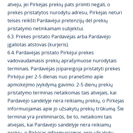
atveju, jei Pirkėjas prekių pats priimti negali, o
prekės pristatytos nurodytu adresu, Pirkėjas neturi
teisės reikšti Pardavėjui pretenzijų dėl prekių
pristatymo netinkamam subjektui.
6.3. Prekes pristato Pardavėjas arba Pardavėjo
įgaliotas atstovas (kurjeris).
6.4. Pardavėjas pristato Pirkėjui prekes
vadovaudamasis prekių aprašymuose nurodytais
terminais. Pardavėjas įsipareigoja pristatyti prekes
Pirkėjui per 2-5 dienas nuo pranešimo apie
apmokėjimo įvykdymą gavimo. 2-5 dienų prekių
pristatymo terminas netaikomas tais atvejais, kai
Pardavėjo sandėlyje nėra reikiamų prekių, o Pirkėjas
informuojamas apie jo užsakytų prekių trūkumą. Šie
terminai yra preliminarūs, be to, netaikomi tais
atvejais, kai Pardavėjo sandėlyje nėra reikiamų
prekių, o Pirkėjas informuojamas apie užsakytų