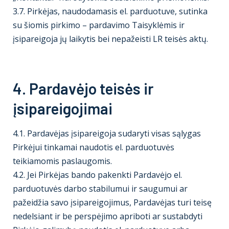
3.7. Pirkėjas, naudodamasis el. parduotuve, sutinka
su šiomis pirkimo – pardavimo Taisyklėmis ir
įsipareigoja jų laikytis bei nepažeisti LR teisės aktų.
4. Pardavėjo teisės ir
įsipareigojimai
4.1. Pardavėjas įsipareigoja sudaryti visas sąlygas
Pirkėjui tinkamai naudotis el. parduotuvės
teikiamomis paslaugomis.
4.2. Jei Pirkėjas bando pakenkti Pardavėjo el.
parduotuvės darbo stabilumui ir saugumui ar
pažeidžia savo įsipareigojimus, Pardavėjas turi teisę
nedelsiant ir be perspėjimo apriboti ar sustabdyti