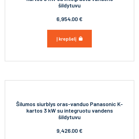
šildytuvu
6,954.00
€
Į krepšelį
Šilumos siurblys oras-vanduo Panasonic K-
kartos 3 kW su integruotu vandens
šildytuvu
9,426.00
€