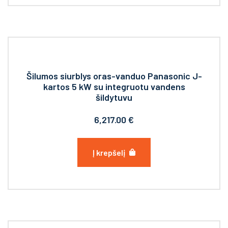
Šilumos siurblys oras-vanduo Panasonic J-
kartos 5 kW su integruotu vandens
šildytuvu
6,217.00
€
Į krepšelį