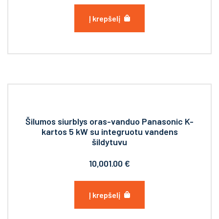
Į krepšelį
Šilumos siurblys oras-vanduo Panasonic K-
kartos 5 kW su integruotu vandens
šildytuvu
10,001.00
€
Į krepšelį