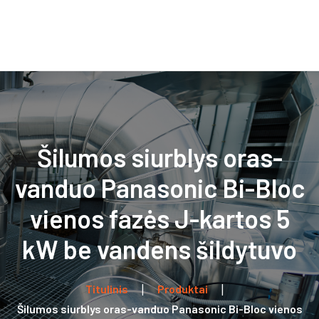
0
Titulinis
Apie mus
Produktai
Parduotuvė
Paslaugos
Naudinga
Šilumos siurblys oras-
informacija
Kontaktai
vanduo Panasonic Bi-Bloc
vienos fazės J-kartos 5
kW be vandens šildytuvo
Titulinis
Produktai
Šilumos siurblys oras-vanduo Panasonic Bi-Bloc vienos