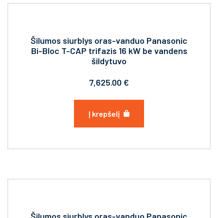
Šilumos siurblys oras-vanduo Panasonic
Bi-Bloc T-CAP trifazis 16 kW be vandens
šildytuvo
7,625.00
€
Į krepšelį
Šilumos siurblys oras-vanduo Panasonic