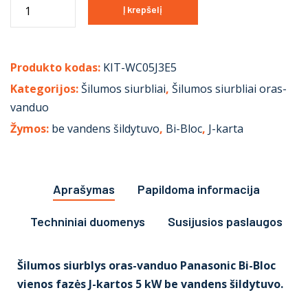
Į krepšelį
Produkto kodas:
KIT-WC05J3E5
Kategorijos:
Šilumos siurbliai
,
Šilumos siurbliai oras-
vanduo
Žymos:
be vandens šildytuvo
,
Bi-Bloc
,
J-karta
Aprašymas
Papildoma informacija
Techniniai duomenys
Susijusios paslaugos
Šilumos siurblys oras-vanduo Panasonic Bi-Bloc
vienos fazės J-kartos 5 kW be vandens šildytuvo.