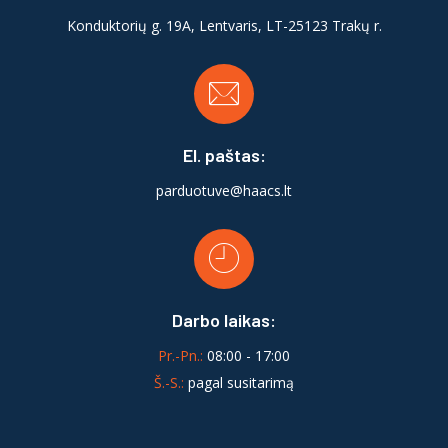
Konduktorių g. 19A, Lentvaris, LT-25123 Trakų r.
El. paštas:
parduotuve@haacs.lt
Darbo laikas:
Pr.-Pn.:
08:00 - 17:00
Š.-S.:
pagal susitarimą