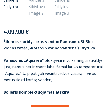
4,097.00
€
Šilumos siurblys oras-vanduo Panasonic Bi-Bloc
vienos fazės J-kartos 5 kW be vandens šildytuvo.
Panasonic „Aquarea“
efektyviai ir veiksmingai sušildys
jūsų namus net ir esant labai žemai lauko temperatūrai.
„Aquarea“ taip pat gali vėsinti erdves vasarą ir visus
metus tiekti karštą vandenį.
Boileris komplektuojamas atskirai.