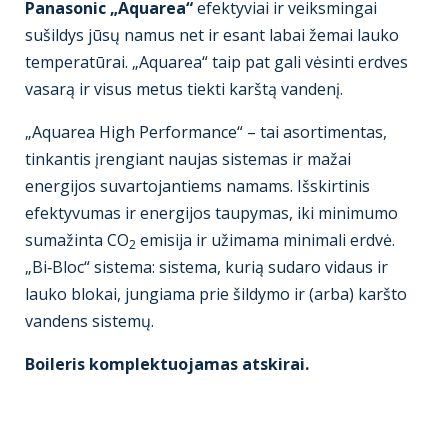
Panasonic „Aquarea“
efektyviai ir veiksmingai
sušildys jūsų namus net ir esant labai žemai lauko
temperatūrai. „Aquarea“ taip pat gali vėsinti erdves
vasarą ir visus metus tiekti karštą vandenį.
„Aquarea High Performance“ – tai asortimentas,
tinkantis įrengiant naujas sistemas ir mažai
energijos suvartojantiems namams. Išskirtinis
efektyvumas ir energijos taupymas, iki minimumo
sumažinta CO
emisija ir užimama minimali erdvė.
2
„Bi‑Bloc“ sistema: sistema, kurią sudaro vidaus ir
lauko blokai, jungiama prie šildymo ir (arba) karšto
vandens sistemų.
Boileris komplektuojamas atskirai.