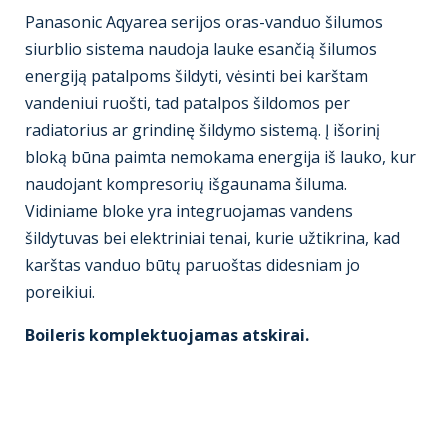
Panasonic Aqyarea serijos oras-vanduo šilumos
siurblio sistema naudoja lauke esančią šilumos
energiją patalpoms šildyti, vėsinti bei karštam
vandeniui ruošti, tad patalpos šildomos per
radiatorius ar grindinę šildymo sistemą. Į išorinį
bloką būna paimta nemokama energija iš lauko, kur
naudojant kompresorių išgaunama šiluma.
Vidiniame bloke yra integruojamas vandens
šildytuvas bei elektriniai tenai, kurie užtikrina, kad
karštas vanduo būtų paruoštas didesniam jo
poreikiui.
Boileris komplektuojamas atskirai.