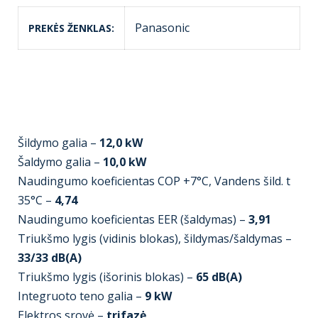
Panasonic
PREKĖS ŽENKLAS
Šildymo galia –
12,0 kW
Šaldymo galia –
10,0 kW
Naudingumo koeficientas COP +7°C, Vandens šild. t
35°C –
4,74
Naudingumo koeficientas EER (šaldymas) –
3,91
Triukšmo lygis (vidinis blokas), šildymas/šaldymas –
33/33 dB(A)
Triukšmo lygis (išorinis blokas) –
65 dB(A)
Integruoto teno galia –
9 kW
Elektros srovė –
trifazė