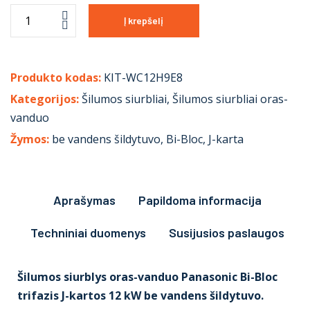
Į krepšelį
Produkto kodas:
KIT-WC12H9E8
Kategorijos:
Šilumos siurbliai
,
Šilumos siurbliai oras-
vanduo
Žymos:
be vandens šildytuvo
,
Bi-Bloc
,
J-karta
Aprašymas
Papildoma informacija
Techniniai duomenys
Susijusios paslaugos
Šilumos siurblys oras-vanduo Panasonic Bi-Bloc
trifazis J-kartos 12 kW be vandens šildytuvo.