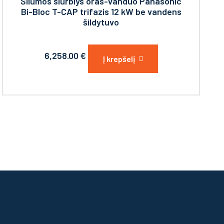
Šilumos siurblys oras-vanduo Panasonic
Bi-Bloc T-CAP trifazis 12 kW be vandens
šildytuvo
6,258.00
€
Į krepšelį