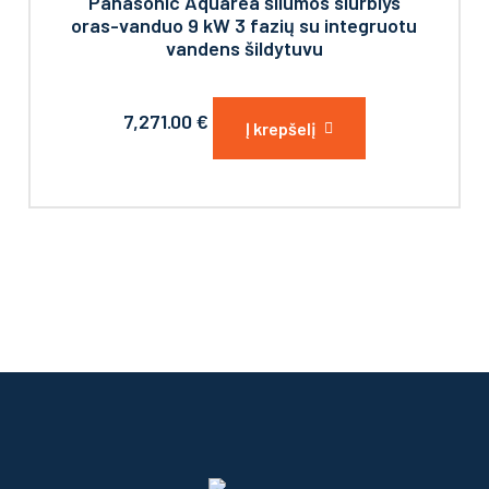
Panasonic Aquarea šilumos siurblys
oras-vanduo 9 kW 3 fazių su integruotu
vandens šildytuvu
7,271.00
€
Į krepšelį