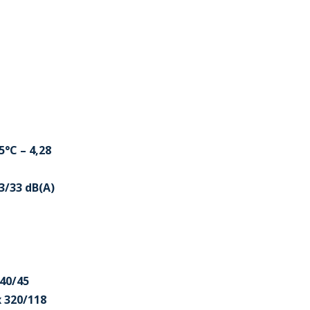
5°C – 4,28
3/33 dB(A)
340/45
x 320/118