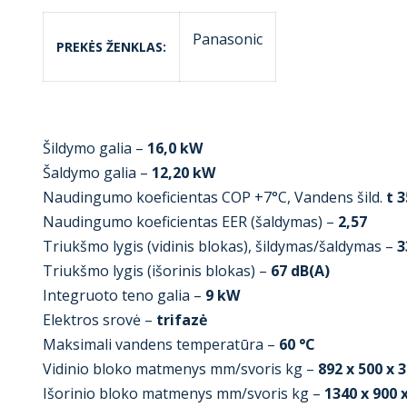
Panasonic
PREKĖS ŽENKLAS
Šildymo galia –
16,0 kW
Šaldymo galia –
12,20 kW
Naudingumo koeficientas COP +7°C, Vandens šild.
t 3
Naudingumo koeficientas EER (šaldymas) –
2,57
Triukšmo lygis (vidinis blokas), šildymas/šaldymas –
3
Triukšmo lygis (išorinis blokas) –
67 dB(A)
Integruoto teno galia –
9 kW
Elektros srovė –
trifazė
Maksimali vandens temperatūra –
60 °C
Vidinio bloko matmenys mm/svoris kg –
892 x 500 x 
Išorinio bloko matmenys mm/svoris kg –
1340 x 900 