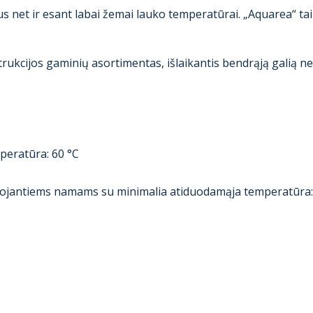
s net ir esant labai žemai lauko temperatūrai. „Aquarea“ taip 
ukcijos gaminių asortimentas, išlaikantis bendrąją galią ne
peratūra: 60 °C
kvojantiems namams su minimalia atiduodamąja temperatūra: