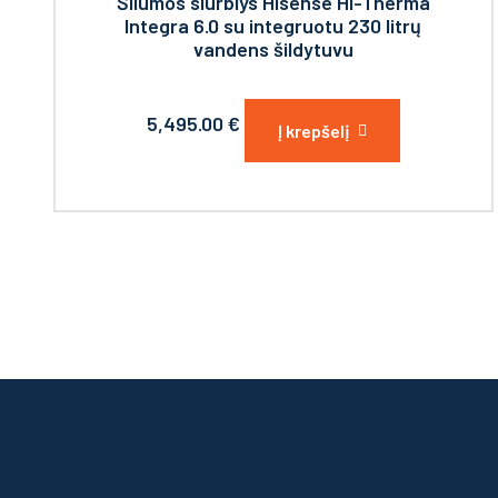
Šilumos siurblys Hisense Hi-Therma
Integra 6.0 su integruotu 230 litrų
vandens šildytuvu
5,495.00
€
Į krepšelį