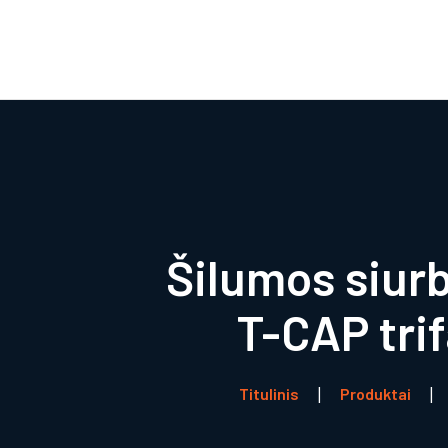
Šilumos siur
T-CAP tri
Titulinis
Produktai