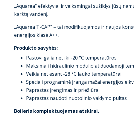
„Aquarea“ efektyviai ir veiksmingai sušildys jūsų namu
karštą vandenį.
„Aquarea T-CAP“ – tai modifikuojamos ir naujos konstr
energijos klasė A++.
Produkto savybės:
Pastovi galia net iki -20 °C temperatūros
Maksimali hidraulinio modulio atiduodamoji tem
Veikia net esant -28 °C lauko temperatūrai
Speciali programinė įranga mažai energijos ei
Paprastas įrengimas ir priežiūra
Paprastas naudoti nuotolinio valdymo pultas
Boileris komplektuojamas atskirai.