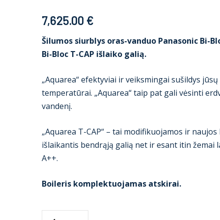
7,625.00
€
Šilumos siurblys oras-vanduo Panasonic Bi-Blo
Bi-Bloc T-CAP išlaiko galią.
„Aquarea“ efektyviai ir veiksmingai sušildys jūs
temperatūrai. „Aquarea“ taip pat gali vėsinti erdv
vandenį.
„Aquarea T-CAP“ – tai modifikuojamos ir naujos
išlaikantis bendrąją galią net ir esant itin žema
A++.
Boileris komplektuojamas atskirai.