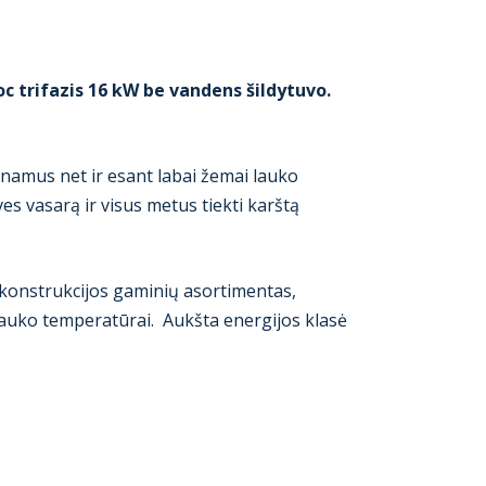
c trifazis 16 kW be vandens šildytuvo.
ų namus net ir esant labai žemai lauko
es vasarą ir visus metus tiekti karštą
 konstrukcijos gaminių asortimentas,
i lauko temperatūrai. Aukšta energijos klasė