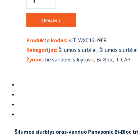
Į krepšelį
Produkto kodas:
KIT-WXC16H9E8
Kategorijos:
Šilumos siurbliai
,
Šilumos siurblia
Žymos:
be vandens šildytuvo
,
Bi-Bloc
,
T-CAP
Šilumos siurblys oras-vanduo Panasonic Bi-Bloc tri