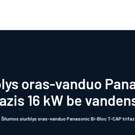
Titulinis
Apie mus
Produktai
Parduotuvė
Paslaugos
Naudinga informacija
Kontaktai
blys oras-vanduo Pana
fazis 16 kW be vandens
Šilumos siurblys oras-vanduo Panasonic Bi-Bloc T-CAP trifaz