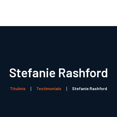
Titulinis
Apie mus
Produktai
Parduotuvė
Paslaugos
Naudinga informacija
Kontaktai
Stefanie Rashford
Titulinis
Testimonials
Stefanie Rashford