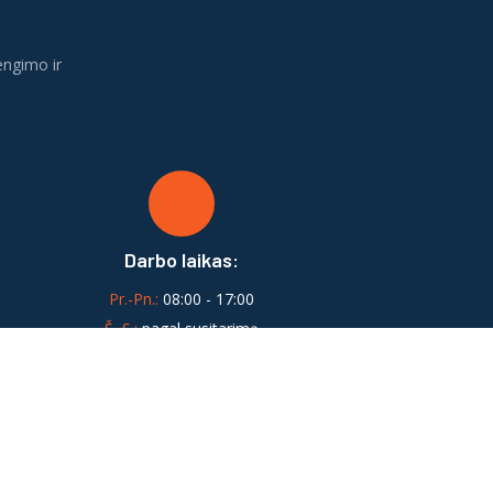
engimo ir
Darbo laikas:
Pr.-Pn.:
08:00 - 17:00
Š.-S.:
pagal susitarimą
aisyklės