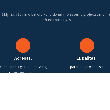
 šildymo, vėdinimo bei oro kondicionavimo sistemų projektavimo, įr
priežiūros paslaugas.
Adresas:
El. paštas:
Konduktorių g. 19A, Lentvaris,
parduotuve@haacs.lt
LT-25123 Trakų r.
teisės saugomos © UAB HAACS - 2024 |
Privatumo politika
|
Pirkimo t