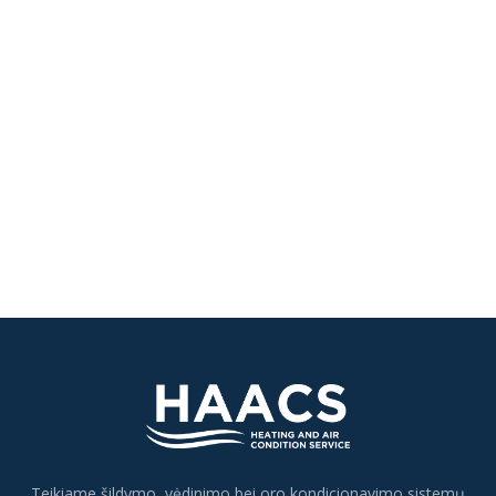
Teikiame šildymo, vėdinimo bei oro kondicionavimo sistemų